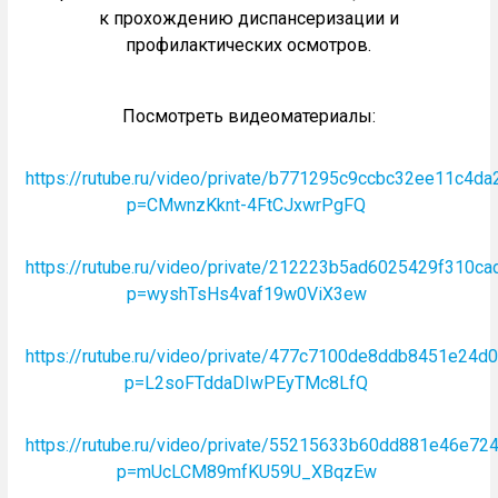
к прохождению диспансеризации и
профилактических осмотров.
Посмотреть видеоматериалы:
https://rutube.ru/video/private/b771295c9ccbc32ee11c4da
p=CMwnzKknt-4FtCJxwrPgFQ
https://rutube.ru/video/private/212223b5ad6025429f310c
p=wyshTsHs4vaf19w0ViX3ew
https://rutube.ru/video/private/477c7100de8ddb8451e24d
p=L2soFTddaDIwPEyTMc8LfQ
https://rutube.ru/video/private/55215633b60dd881e46e7
p=mUcLCM89mfKU59U_XBqzEw