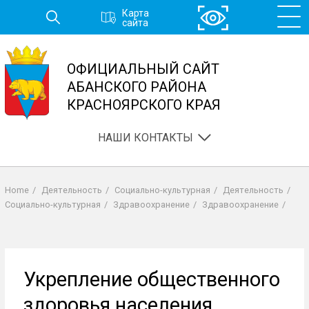
Перейти
Карта
к
сайта
основному
содержанию
ОФИЦИАЛЬНЫЙ САЙТ
АБАНСКОГО РАЙОНА
КРАСНОЯРСКОГО КРАЯ
НАШИ КОНТАКТЫ
Home
/
Деятельность
/
Социально-культурная
/
Деятельность
/
Строка
Социально-культурная
/
Здравоохранение
/
Здравоохранение
/
навигации
Укрепление общественного
здоровья населения