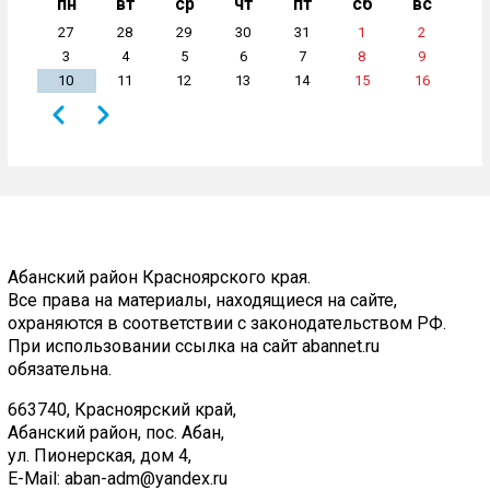
пн
вт
ср
чт
пт
сб
вс
27
28
29
30
31
1
2
3
4
5
6
7
8
9
10
11
12
13
14
15
16
Назад
Вперёд
Нумерация
страниц
Абанский район Красноярского края.
Все права на материалы, находящиеся на сайте,
охраняются в соответствии с законодательством РФ.
При использовании ссылка на сайт abannet.ru
обязательна.
663740, Красноярский край,
Абанский район, пос. Абан,
ул. Пионерская, дом 4,
E-Mail:
aban-adm@yandex.ru