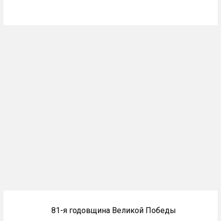
Блоки
81-я годовщина Великой Победы
не