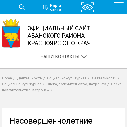
Перейти
Карта
к
сайта
основному
содержанию
ОФИЦИАЛЬНЫЙ САЙТ
АБАНСКОГО РАЙОНА
КРАСНОЯРСКОГО КРАЯ
НАШИ КОНТАКТЫ
Home
/
Деятельность
/
Социально-культурная
/
Деятельность
/
Строка
Социально-культурная
/
Опека, попечительство, патронаж
/
Опека,
навигации
попечительство, патронаж
/
Несовершеннолетние