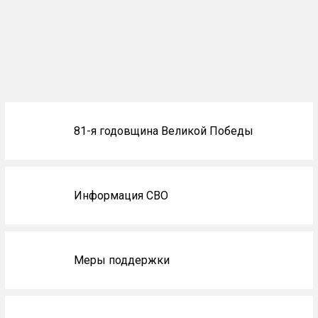
Блоки
81-я годовщина Великой Победы
не
на
главной
Информация СВО
Меры поддержки