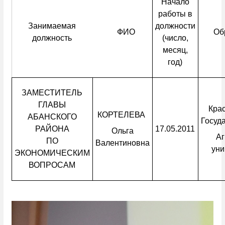
Начало
работы в
Занимаемая
должности
ФИО
Об
должность
(число,
месяц,
год)
ЗАМЕСТИТЕЛЬ
ГЛАВЫ
Кра
КОРТЕЛЕВА
АБАНСКОГО
Госуд
РАЙОНА
17.05.2011
Ольга
А
ПО
Валентиновна
уни
ЭКОНОМИЧЕСКИМ
ВОПРОСАМ