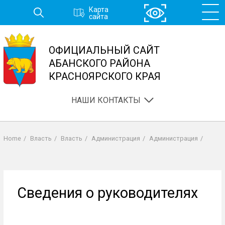
Перейти
Карта
к
сайта
основному
содержанию
ОФИЦИАЛЬНЫЙ САЙТ
АБАНСКОГО РАЙОНА
КРАСНОЯРСКОГО КРАЯ
НАШИ КОНТАКТЫ
Home
/
Власть
/
Власть
/
Администрация
/
Администрация
/
Строка
навигации
Сведения о руководителях