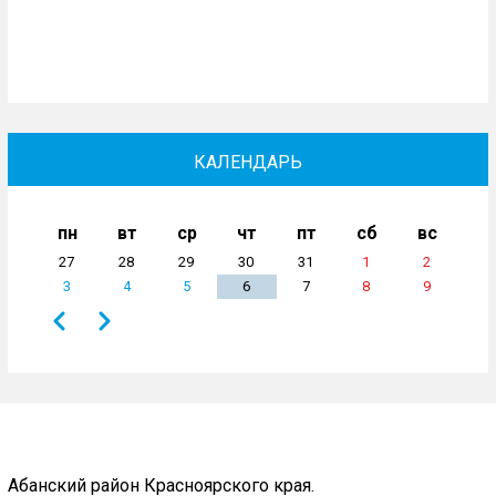
КАЛЕНДАРЬ
пн
вт
ср
чт
пт
сб
вс
27
28
29
30
31
1
2
3
4
5
6
7
8
9
Назад
Вперёд
Нумерация
страниц
Абанский район Красноярского края.