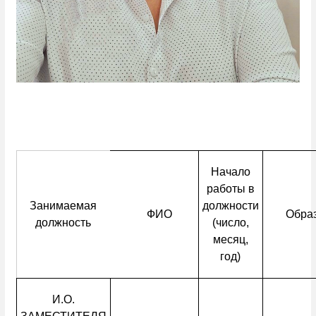
Начало
работы в
Занимаемая
должности
ФИО
Обра
должность
(число,
месяц,
год)
И.О.