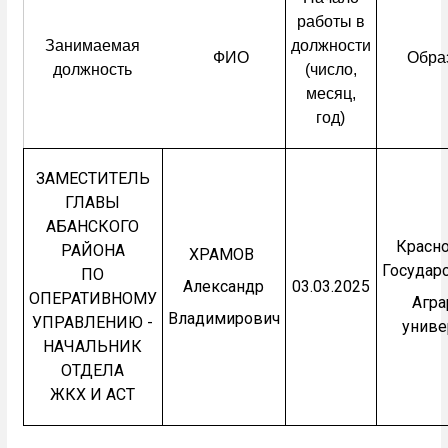
работы в
Занимаемая
должности
ФИО
Обра
должность
(число,
месяц,
год)
ЗАМЕСТИТЕЛЬ
ГЛАВЫ
АБАНСКОГО
Красн
РАЙОНА
ХРАМОВ
Государ
ПО
Александр
03.03.2025
ОПЕРАТИВНОМУ
Агр
Владимирович
УПРАВЛЕНИЮ -
униве
НАЧАЛЬНИК
ОТДЕЛА
ЖКХ И АСТ