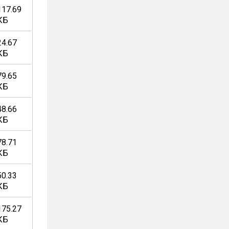
117.69
КБ
24.67
КБ
79.65
КБ
48.66
КБ
78.71
КБ
50.33
КБ
175.27
КБ