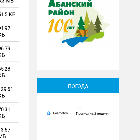
6.3 МБ
51.5 КБ
91.97
КБ
96.79
КБ
65.28
КБ
ПОГОДА
129.51
КБ
70.31
КБ
13.67
МБ