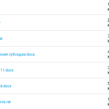
r
ar
ния субсидии.docx
11.docx
й.docx
ль.rar