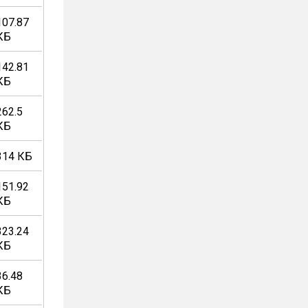
107.87
КБ
142.81
КБ
262.5
КБ
314 КБ
151.92
КБ
323.24
КБ
36.48
КБ