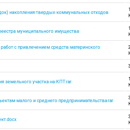
док) накопления твердых коммунальных отходов
реестра муниципального имущества
 работ с привлечением средств материнского
 земельного участка на КПТ.rar
ектам малого и среднего предпринимательства.rar
ект.docx