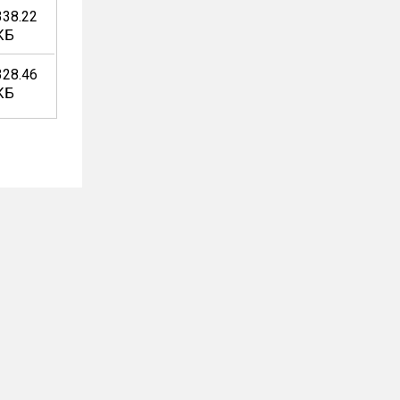
338.22
КБ
328.46
КБ