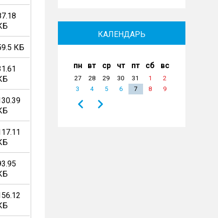
87.18
КБ
КАЛЕНДАРЬ
59.5 КБ
пн
вт
ср
чт
пт
сб
вс
31.61
КБ
27
28
29
30
31
1
2
3
4
5
6
7
8
9
130.39
Назад
Вперёд
КБ
Нумерация
страниц
117.11
КБ
93.95
КБ
156.12
КБ