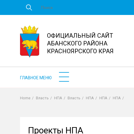
Перейти
к
основному
содержанию
ОФИЦИАЛЬНЫЙ САЙТ
АБАНСКОГО РАЙОНА
КРАСНОЯРСКОГО КРАЯ
Home
/
Власть
/
НПА
/
Власть
/
НПА
/
НПА
/
НПА
/
Строка
навигации
Проекты НПА