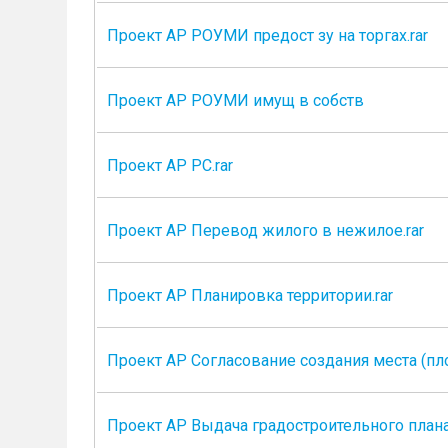
Проект АР РОУМИ предост зу на торгах.rar
Проект АР РОУМИ имущ в собств
Проект АР РС.rar
Проект АР Перевод жилого в нежилое.rar
Проект АР Планировка территории.rar
Проект АР Согласование создания места (пл
Проект АР Выдача градостроительного плана.