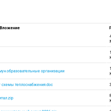
Вложение
 мун.образовательные организации
у схемы теплоснабжения.doc
тал.zip