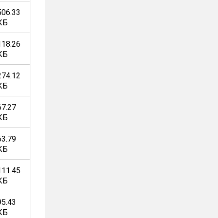
506.33
КБ
118.26
КБ
274.12
КБ
67.27
КБ
63.79
КБ
111.45
КБ
95.43
КБ