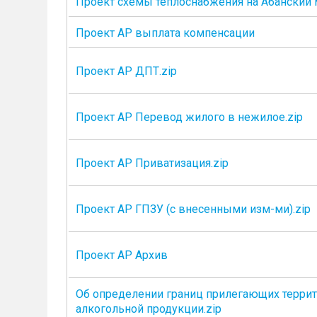
Проект схемы теплоснабжения на Абанский 
Проект АР выплата компенсации
Проект АР ДПТ.zip
Проект АР Перевод жилого в нежилое.zip
Проект АР Приватизация.zip
Проект АР ГПЗУ (с внесенными изм-ми).zip
Проект АР Архив
Об определении границ прилегающих террито
алкогольной продукции.zip