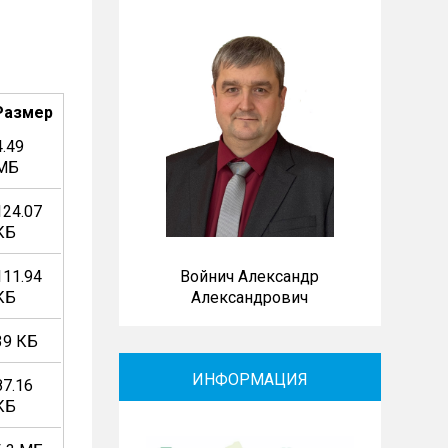
Размер
4.49
МБ
124.07
КБ
Войнич Александр
111.94
Александрович
КБ
39 КБ
ИНФОРМАЦИЯ
87.16
КБ