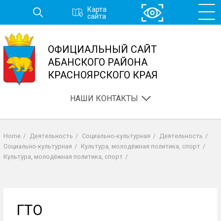
Перейти
Карта
к
сайта
основному
содержанию
ОФИЦИАЛЬНЫЙ САЙТ
АБАНСКОГО РАЙОНА
КРАСНОЯРСКОГО КРАЯ
НАШИ КОНТАКТЫ
Home
/
Деятельность
/
Социально-культурная
/
Деятельность
/
Строка
Социально-культурная
/
Культура, молодёжная политика, спорт
/
навигации
Культура, молодёжная политика, спорт
/
ГТО