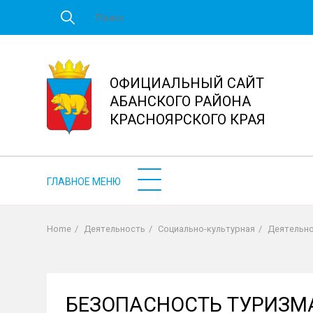
Перейти
к
основному
содержанию
ОФИЦИАЛЬНЫЙ САЙТ
АБАНСКОГО РАЙОНА
КРАСНОЯРСКОГО КРАЯ
Home
/
Деятельность
/
Социально-культурная
/
Деятельн
Строка
навигации
БЕЗОПАСНОСТЬ ТУРИЗМ