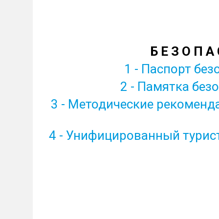
Б Е З О П А
1 - Паспорт без
2 - Памятка без
3 - Методические рекоменд
4 - Унифицированный турис