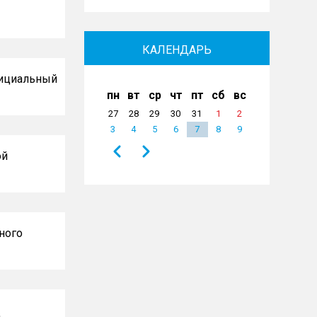
КАЛЕНДАРЬ
фициальный
пн
вт
ср
чт
пт
сб
вс
27
28
29
30
31
1
2
3
4
5
6
7
8
9
Назад
Вперёд
ой
Нумерация
страниц
ного