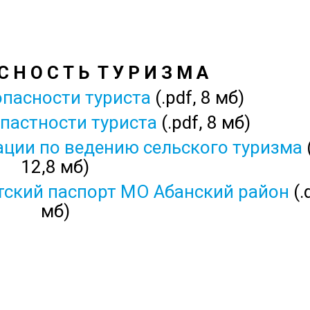
 С Н О С Т Ь Т У Р И З М А
опасности туриста
(.pdf, 8 мб)
опастности туриста
(.pdf, 8 мб)
ации по ведению сельского туризма
(
12,8 мб)
тский паспорт МО Абанский район
(.
мб)