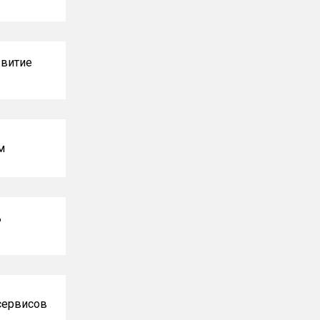
витие
м
ь
сервисов