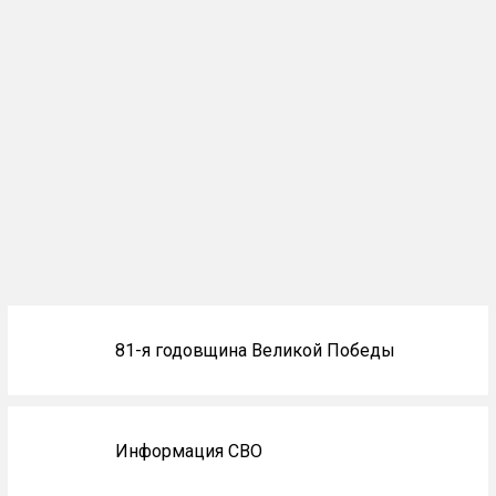
Блоки
81-я годовщина Великой Победы
не
на
главной
Информация СВО