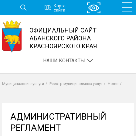
Перейти
Карта
к
сайта
основному
содержанию
ОФИЦИАЛЬНЫЙ САЙТ
АБАНСКОГО РАЙОНА
КРАСНОЯРСКОГО КРАЯ
НАШИ КОНТАКТЫ
Муниципальные услуги
/
Реестр муниципальных услуг
/
Home
/
Строка
навигации
АДМИНИСТРАТИВНЫЙ
РЕГЛАМЕНТ