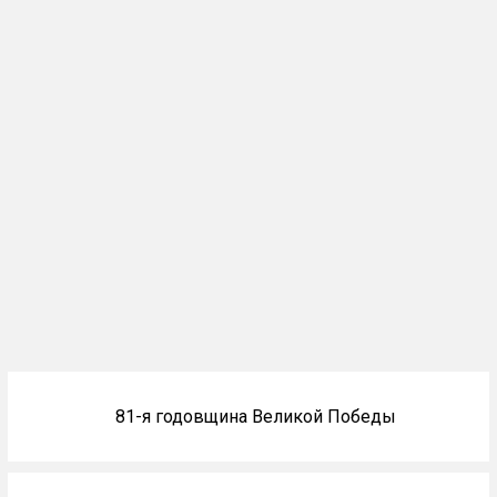
Блоки
81-я годовщина Великой Победы
не
на
главной