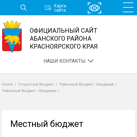
Перейти
Карта
к
сайта
основному
содержанию
ОФИЦИАЛЬНЫЙ САЙТ
АБАНСКОГО РАЙОНА
КРАСНОЯРСКОГО КРАЯ
НАШИ КОНТАКТЫ
Home
/
Открытый бюджет
/
Районный бюджет. Сведения
/
Строка
Районный бюджет. Сведения
/
навигации
Местный бюджет