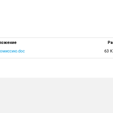
ложение
Ра
комиссию.doc
63 