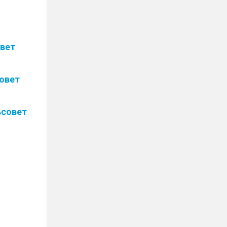
овет
совет
ьсовет