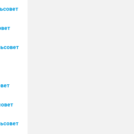
льсовет
овет
льсовет
овет
совет
льсовет