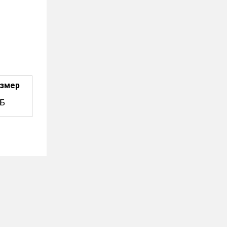
змер
КБ