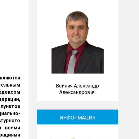
являются
тельным
Войнич Александр
одексом
Александрович
ерации,
пунктов
иально-
ИНФОРМАЦИЯ
ьтурного
я всеми
зациями