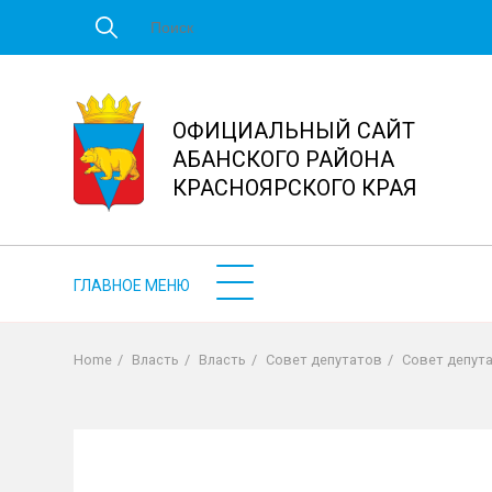
Перейти
к
основному
содержанию
ОФИЦИАЛЬНЫЙ САЙТ
АБАНСКОГО РАЙОНА
КРАСНОЯРСКОГО КРАЯ
Home
/
Власть
/
Власть
/
Совет депутатов
/
Совет депут
Строка
навигации