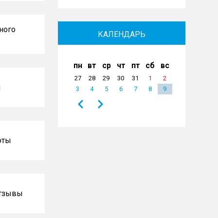
ного
КАЛЕНДАРЬ
пн
вт
ср
чт
пт
сб
вс
27
28
29
30
31
1
2
й
3
4
5
6
7
8
9
Назад
Вперёд
Нумерация
страниц
оты
отзывы