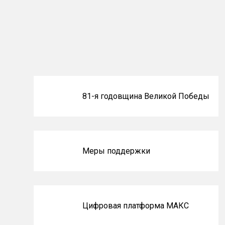
Блоки
81-я годовщина Великой Победы
не
на
главной
Меры поддержки
Цифровая платформа МАКС