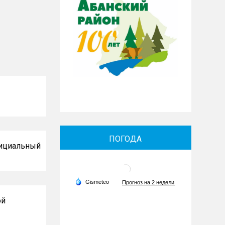
ПОГОДА
фициальный
ой