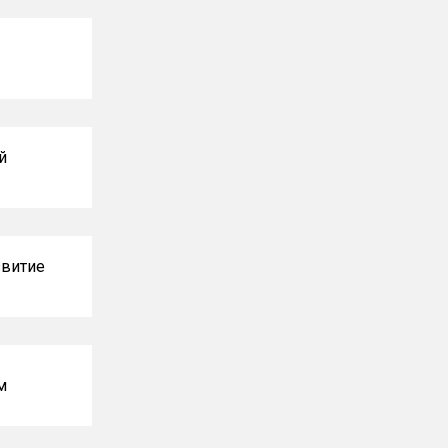
й
витие
м