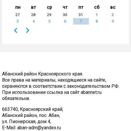
пн
вт
ср
чт
пт
сб
вс
27
28
29
30
31
1
2
3
4
5
6
7
8
9
Назад
Вперёд
Нумерация
страниц
Абанский район Красноярского края.
Все права на материалы, находящиеся на сайте,
охраняются в соответствии с законодательством РФ.
При использовании ссылка на сайт abannet.ru
обязательна.
663740, Красноярский край,
Абанский район, пос. Абан,
ул. Пионерская, дом 4,
E-Mail:
aban-adm@yandex.ru