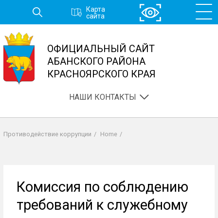
Перейти
Карта
к
сайта
основному
содержанию
ОФИЦИАЛЬНЫЙ САЙТ
АБАНСКОГО РАЙОНА
КРАСНОЯРСКОГО КРАЯ
НАШИ КОНТАКТЫ
Противодействие коррупции
/
Home
/
Строка
навигации
Комиссия по соблюдению
требований к служебному