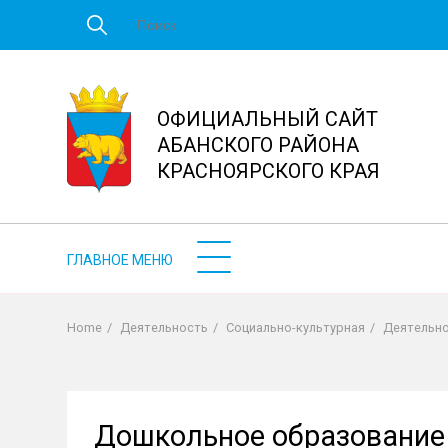
Перейти
к
основному
содержанию
ОФИЦИАЛЬНЫЙ САЙТ
АБАНСКОГО РАЙОНА
КРАСНОЯРСКОГО КРАЯ
Home
/
Деятельность
/
Социально-культурная
/
Деятельн
Строка
навигации
Дошкольное образование