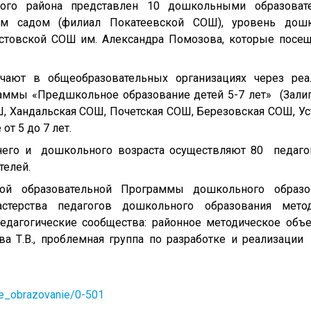
кого района представлен 10 дошкольными образоват
им садом (филиал Покатеевской СОШ), уровень дошк
остовской СОШ им. Александра Помозова, которые посе
чают в общеобразовательных организациях через ре
аммы «Предшкольное образование детей 5-7 лет» (Зали
 Хандальская СОШ, Почетская СОШ, Березовская СОШ, Ус
от 5 до 7 лет.
него и дошкольного возраста осуществляют 80 педаго
телей.
ой образовательной Программы дошкольного образо
астерства педагогов дошкольного образования метод
дагогические сообщества: районное методическое объ
а Т.В., проблемная группа по разработке и реализации
noe_obrazovanie/0-501