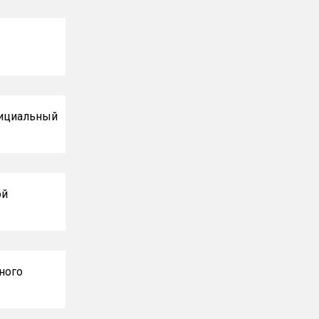
фициальный
ой
ного