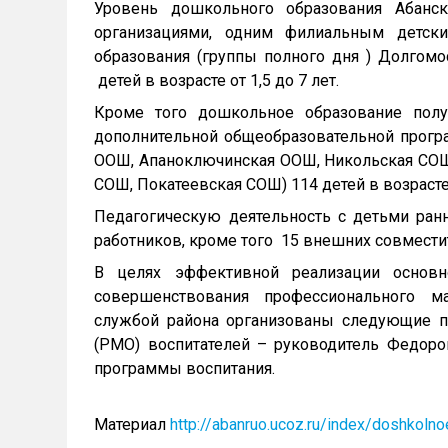
Уровень дошкольного образования Абанс
организациями, одним филиальным детск
образования (группы полного дня ) Долгом
детей в возрасте от 1,5 до 7 лет.
Кроме того дошкольное образование полу
дополнительной общеобразовательной прогр
ООШ, Апаноключинская ООШ, Никольская СОШ,
СОШ, Покатеевская СОШ) 114 детей в возрасте 
Педагогическую деятельность с детьми ран
работников, кроме того 15 внешних совмести
В целях эффективной реализации основн
совершенствования профессионального м
службой района организованы следующие пе
(РМО) воспитателей – руководитель Федоров
программы воспитания.
Материал
http://abanruo.ucoz.ru/index/doshkol