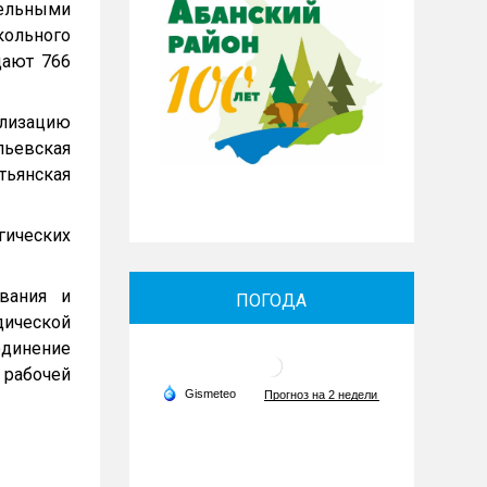
ельными
ольного
щают 766
ализацию
пьевская
тьянская
гических
вания и
ПОГОДА
ической
единение
 рабочей