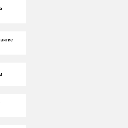
й
витие
м
ь