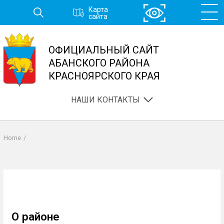
Перейти
Карта
к
сайта
основному
содержанию
ОФИЦИАЛЬНЫЙ САЙТ
АБАНСКОГО РАЙОНА
КРАСНОЯРСКОГО КРАЯ
НАШИ КОНТАКТЫ
Home
/
Строка
навигации
О районе