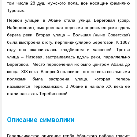
том числе 28 душ мужского пола, все носящие фамилию
Туровых.
Первой улицей в Абане стала улица Береговая (совр.
Набережная), выстроенная первыми переселенцами вдоль
берега реки. Вторая улица – Большая (ныне Советская)
была выстроена к югу, перпендикулярно Береговой. К 1887
году она оканчивалась кладбищем и часовней. Третья
улица – Низовая, застраивалась вдоль реки, параллельно
Береговой. Место пересечения их было центром Абана до
конца XIX века. В первой половине того же века ссыльными
поляками была застроена улица, которая теперь
называется Первомайской. В Абане в начале XX века её
стали называть Теребиловкой.
Описание символики
Геральдическое описание герба Абанского района гласит: