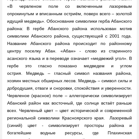
«В червленом поле со включенным лазоревым
опрокинутым и вписанным остриём, поверх всего – золотой
идущий медведь». Обоснование символики герба Абанского
района: В гербе Абанского района использован мотив
символики Абанского района, существующей с 2001 года.
Название Абанского района происходит по районному
центру поселку Абан. «Абан» - слово из старинного
асанского языка и в переводе означает «медвежий угол». В
гербе это гласно показано медведем и углом
острия. Медведь – гласный символ названия района,
хозяин местных обширных лесов. Медведь – символ силы и
добродушия, отваги и сноровки, спокойствия и уверенности.
Червленое (красное) поле – аллегорически символизирует
Абанский район как восточный, где солнце встаёт раньше
всех. Червленый цвет – цвет исторической и современной
региональной символики Красноярского края. Лазоревый
(синий) цвет - символизирует просторы района и
богатейшие водные ресурсы, где Плахинская