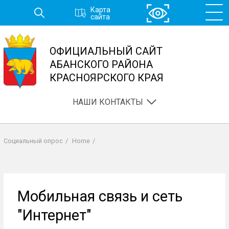
Перейти
Карта
к
сайта
основному
содержанию
ОФИЦИАЛЬНЫЙ САЙТ
АБАНСКОГО РАЙОНА
КРАСНОЯРСКОГО КРАЯ
НАШИ КОНТАКТЫ
Социальный опрос
/
Home
/
Строка
навигации
Мобильная связь и сеть
"Интернет"