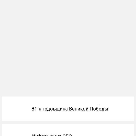
Блоки
81-я годовщина Великой Победы
не
на
главной