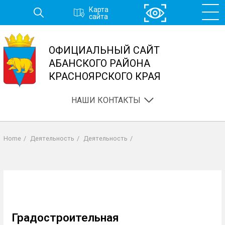
Перейти
Карта
к
сайта
основному
содержанию
ОФИЦИАЛЬНЫЙ САЙТ
АБАНСКОГО РАЙОНА
КРАСНОЯРСКОГО КРАЯ
НАШИ КОНТАКТЫ
Home
/
Деятельность
/
Деятельность
/
Строка
навигации
Градостроительная