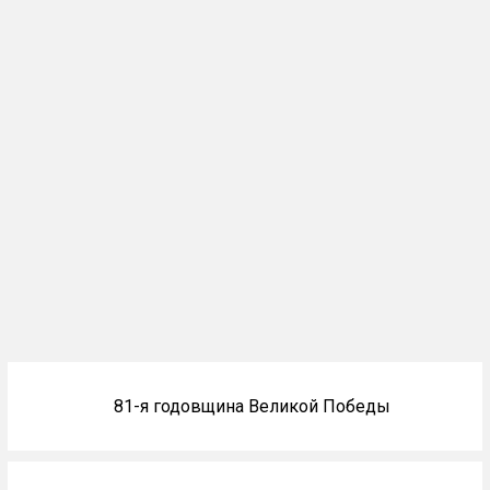
Блоки
81-я годовщина Великой Победы
не
на
главной