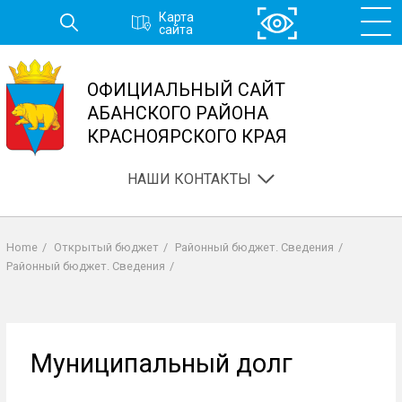
Перейти
Карта
к
сайта
основному
содержанию
ОФИЦИАЛЬНЫЙ САЙТ
АБАНСКОГО РАЙОНА
КРАСНОЯРСКОГО КРАЯ
НАШИ КОНТАКТЫ
Home
/
Открытый бюджет
/
Районный бюджет. Сведения
/
Строка
Районный бюджет. Сведения
/
навигации
Муниципальный долг