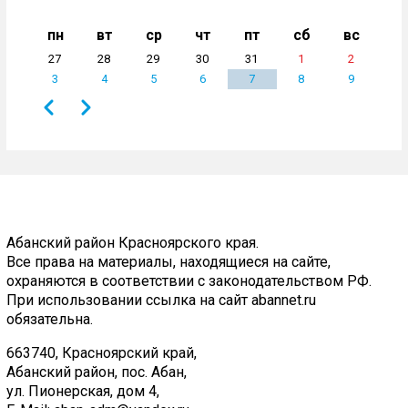
пн
вт
ср
чт
пт
сб
вс
27
28
29
30
31
1
2
3
4
5
6
7
8
9
Назад
Вперёд
Нумерация
страниц
Абанский район Красноярского края.
Все права на материалы, находящиеся на сайте,
охраняются в соответствии с законодательством РФ.
При использовании ссылка на сайт abannet.ru
обязательна.
663740, Красноярский край,
Абанский район, пос. Абан,
ул. Пионерская, дом 4,