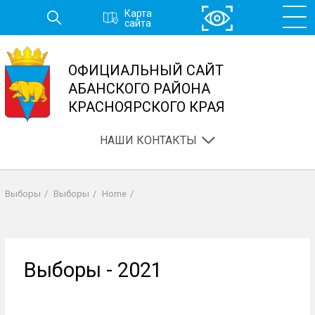
Перейти
Карта
к
сайта
основному
содержанию
ОФИЦИАЛЬНЫЙ САЙТ
АБАНСКОГО РАЙОНА
КРАСНОЯРСКОГО КРАЯ
НАШИ КОНТАКТЫ
Выборы
/
Выборы
/
Home
/
Строка
навигации
Выборы - 2021