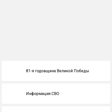
Блоки
81-я годовщина Великой Победы
не
на
главной
Информация СВО