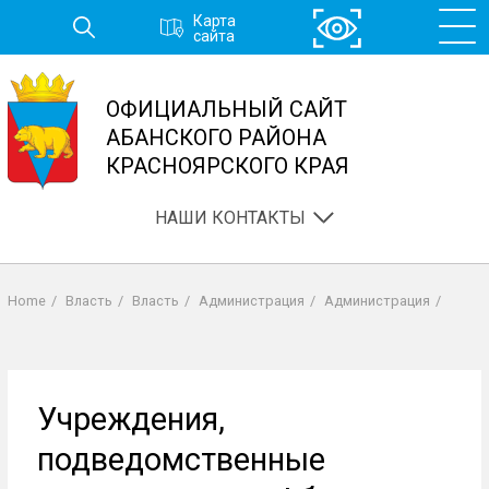
Перейти
Карта
к
сайта
основному
содержанию
ОФИЦИАЛЬНЫЙ САЙТ
АБАНСКОГО РАЙОНА
КРАСНОЯРСКОГО КРАЯ
НАШИ КОНТАКТЫ
Home
/
Власть
/
Власть
/
Администрация
/
Администрация
/
Строка
навигации
Учреждения,
подведомственные