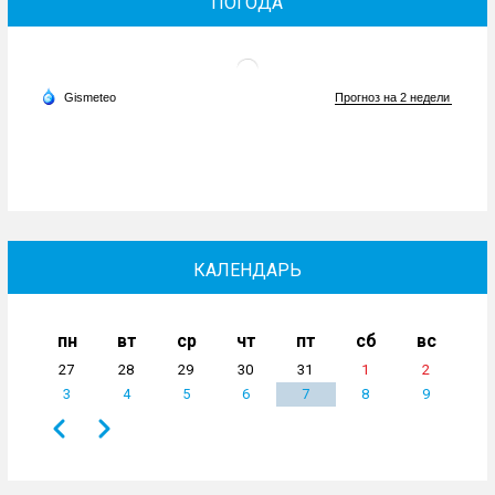
ПОГОДА
КАЛЕНДАРЬ
пн
вт
ср
чт
пт
сб
вс
27
28
29
30
31
1
2
3
4
5
6
7
8
9
Назад
Вперёд
Нумерация
страниц