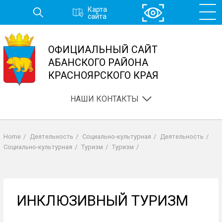
Перейти
Карта
к
сайта
основному
содержанию
ОФИЦИАЛЬНЫЙ САЙТ
АБАНСКОГО РАЙОНА
КРАСНОЯРСКОГО КРАЯ
НАШИ КОНТАКТЫ
Home
/
Деятельность
/
Социально-культурная
/
Деятельность
/
Строка
Социально-культурная
/
Туризм
/
Туризм
/
навигации
ИНКЛЮЗИВНЫЙ ТУРИЗМ