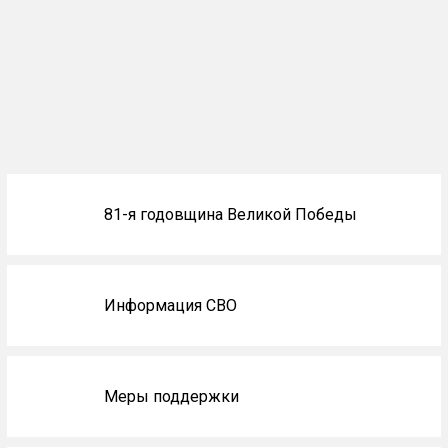
Блоки
81-я годовщина Великой Победы
не
на
главной
Информация СВО
Меры поддержки