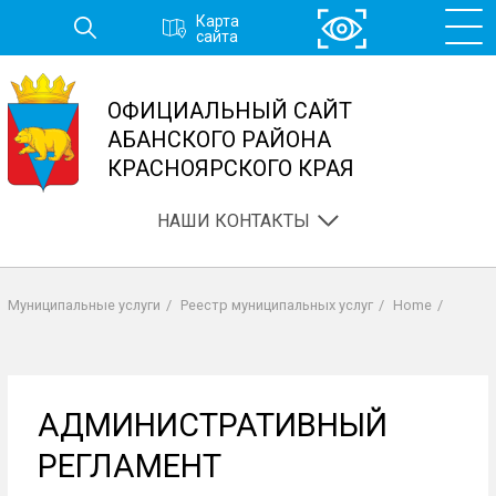
Перейти
Карта
к
сайта
основному
содержанию
ОФИЦИАЛЬНЫЙ САЙТ
АБАНСКОГО РАЙОНА
КРАСНОЯРСКОГО КРАЯ
НАШИ КОНТАКТЫ
Муниципальные услуги
/
Реестр муниципальных услуг
/
Home
/
Строка
навигации
АДМИНИСТРАТИВНЫЙ
РЕГЛАМЕНТ