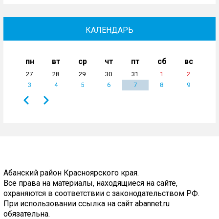
КАЛЕНДАРЬ
пн
вт
ср
чт
пт
сб
вс
27
28
29
30
31
1
2
3
4
5
6
7
8
9
Назад
Вперёд
Нумерация
страниц
Абанский район Красноярского края.
Все права на материалы, находящиеся на сайте,
охраняются в соответствии с законодательством РФ.
При использовании ссылка на сайт abannet.ru
обязательна.