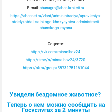
E-mail:
abanagro@aban.krskcit.ru
https://abannet.ru/vlast/administraciya/upravleniya-
otdely/otdel-selskogo-khozyaystva-administracii-
abanskogo-rayona
Соцсети:
https://vk.com/minselhoz24
https://t.me/s/minselhoz24/3720
https://ok.ru/group/58731781161044
Увидели бездомное животное?
Теперь о нем можно сообщить на
Госуслугах за 2 минуты