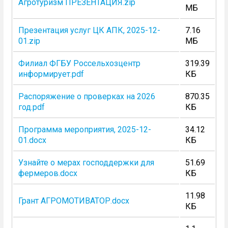
Агротуризм ПРЕЗЕНТАЦИЯ.zip
МБ
Презентация услуг ЦК АПК, 2025-12-
7.16
01.zip
МБ
Филиал ФГБУ Россельхозцентр
319.39
информирует.pdf
КБ
Распоряжение о проверках на 2026
870.35
год.pdf
КБ
Программа мероприятия, 2025-12-
34.12
01.docx
КБ
Узнайте о мерах господдержки для
51.69
фермеров.docx
КБ
11.98
Грант АГРОМОТИВАТОР.docx
КБ