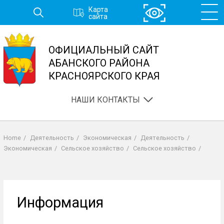
Перейти
Карта
к
сайта
основному
содержанию
ОФИЦИАЛЬНЫЙ САЙТ
АБАНСКОГО РАЙОНА
КРАСНОЯРСКОГО КРАЯ
НАШИ КОНТАКТЫ
Home
/
Деятельность
/
Экономическая
/
Деятельность
/
Строка
Экономическая
/
Сельское хозяйство
/
Сельское хозяйство
/
навигации
Информация