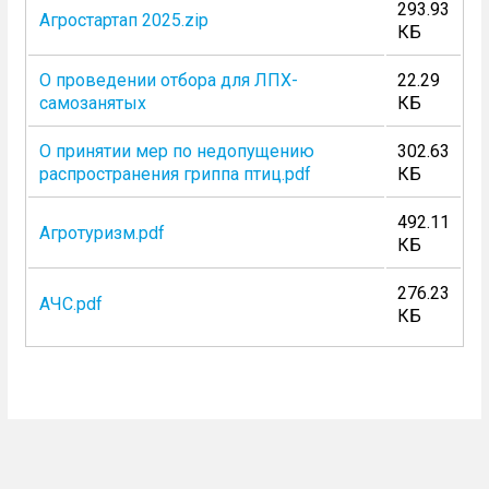
293.93
Агростартап 2025.zip
КБ
О проведении отбора для ЛПХ-
22.29
самозанятых
КБ
О принятии мер по недопущению
302.63
распространения гриппа птиц.pdf
КБ
492.11
Агротуризм.pdf
КБ
276.23
АЧС.pdf
КБ