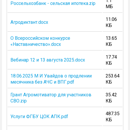
1.1
Россельхозбанк - сельская ипотека.zip
МБ
11.06
Агродиктант.docx
КБ
О Всероссийском конкурсе
13.65
«Наставничество».docx
КБ
17.74
Вебинар 12 и 13 августа 2025.docx
КБ
18.06.2025 М И Увайдов о продлении
253.64
месячника без АЧС и ВПГ.pdf
КБ
Грант Агромотиватор для участников
35.42
СВО.zip
КБ
487.35
Услуги ФГБУ ЦОК АПК.pdf
КБ