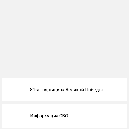
Блоки
81-я годовщина Великой Победы
не
на
главной
Информация СВО