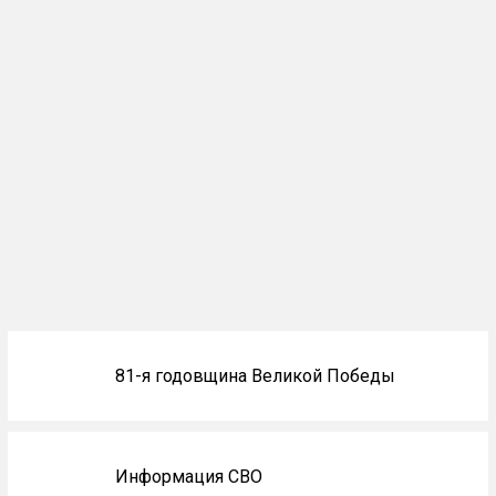
Блоки
81-я годовщина Великой Победы
не
на
главной
Информация СВО