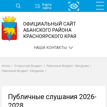
Перейти
Карта
к
сайта
основному
содержанию
ОФИЦИАЛЬНЫЙ САЙТ
АБАНСКОГО РАЙОНА
КРАСНОЯРСКОГО КРАЯ
НАШИ КОНТАКТЫ
Home
/
Открытый бюджет
/
Районный бюджет. Сведения
/
Строка
Районный бюджет. Сведения
/
навигации
Публичные слушания 2026-
2028