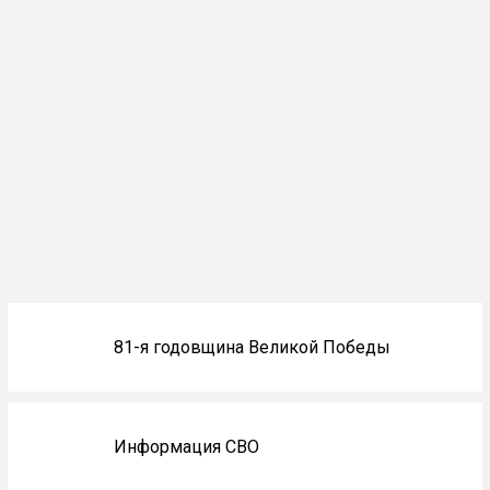
Блоки
81-я годовщина Великой Победы
не
на
главной
Информация СВО