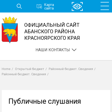
Перейти
Карта
к
сайта
основному
содержанию
ОФИЦИАЛЬНЫЙ САЙТ
АБАНСКОГО РАЙОНА
КРАСНОЯРСКОГО КРАЯ
НАШИ КОНТАКТЫ
Home
/
Открытый бюджет
/
Районный бюджет. Сведения
/
Строка
Районный бюджет. Сведения
/
навигации
Публичные слушания