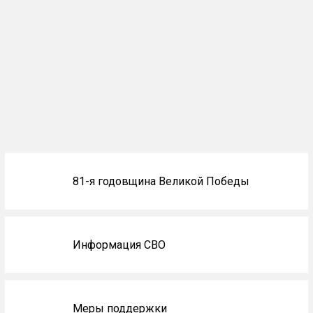
Блоки
81-я годовщина Великой Победы
не
на
главной
Информация СВО
Меры поддержки