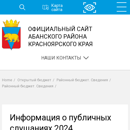
Перейти
Карта
к
сайта
основному
содержанию
ОФИЦИАЛЬНЫЙ САЙТ
АБАНСКОГО РАЙОНА
КРАСНОЯРСКОГО КРАЯ
НАШИ КОНТАКТЫ
Home
/
Открытый бюджет
/
Районный бюджет. Сведения
/
Строка
Районный бюджет. Сведения
/
навигации
Информация о публичных
слушаниях 2024