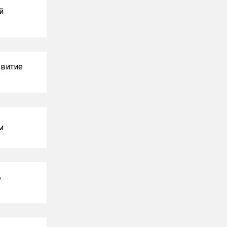
й
витие
м
ь