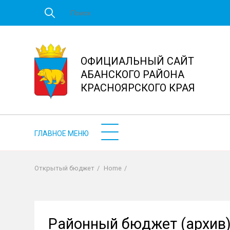
Перейти
к
основному
содержанию
ОФИЦИАЛЬНЫЙ САЙТ
АБАНСКОГО РАЙОНА
КРАСНОЯРСКОГО КРАЯ
Открытый бюджет
/
Home
/
Строка
навигации
Районный бюджет (архив