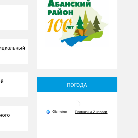
фициальный
ой
ПОГОДА
ного