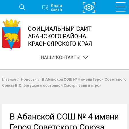
Перейти
Карта
к
сайта
основному
содержанию
ОФИЦИАЛЬНЫЙ САЙТ
АБАНСКОГО РАЙОНА
КРАСНОЯРСКОГО КРАЯ
НАШИ КОНТАКТЫ
Главная
/
Новости
/
В Абанской СОШ № 4 имени Героя Советского
Строка
Союза В.С. Богуцкого состоялся Смотр песни и строя
навигации
В Абанской СОШ № 4 имени
Героя Советского Союза