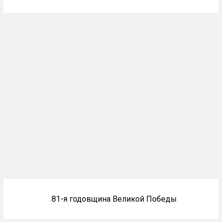
Блоки
81-я годовщина Великой Победы
не
на