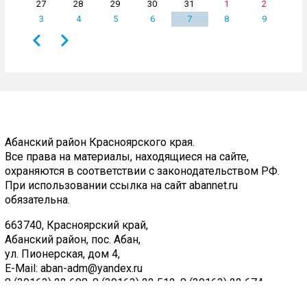
27
28
29
30
31
1
2
3
4
5
6
7
8
9
Назад
Вперёд
Нумерация
страниц
Абанский район Красноярского края.
Все права на материалы, находящиеся на сайте,
охраняются в соответствии с законодательством РФ.
При использовании ссылка на сайт abannet.ru
обязательна.
663740, Красноярский край,
Абанский район, пос. Абан,
ул. Пионерская, дом 4,
E-Mail:
aban-adm@yandex.ru
8 (39163) 22 608
,
8 (39163) 22 512
,
8 (39163) 22 674