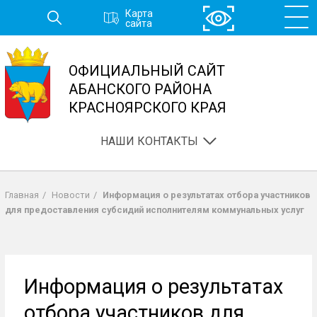
Перейти
Карта
к
сайта
основному
содержанию
ОФИЦИАЛЬНЫЙ САЙТ
АБАНСКОГО РАЙОНА
КРАСНОЯРСКОГО КРАЯ
НАШИ КОНТАКТЫ
Главная
/
Новости
/
Информация о результатах отбора участников
Строка
для предоставления субсидий исполнителям коммунальных услуг
навигации
Информация о результатах
отбора участников для