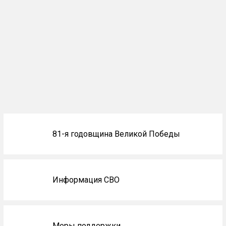
Блоки
81-я годовщина Великой Победы
не
на
главной
Информация СВО
Меры поддержки