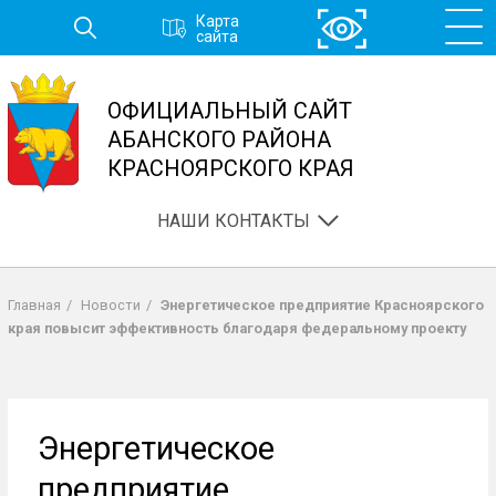
Перейти
Карта
к
сайта
основному
содержанию
ОФИЦИАЛЬНЫЙ САЙТ
АБАНСКОГО РАЙОНА
КРАСНОЯРСКОГО КРАЯ
НАШИ КОНТАКТЫ
Главная
/
Новости
/
Энергетическое предприятие Красноярского
Строка
края повысит эффективность благодаря федеральному проекту
навигации
Энергетическое
предприятие