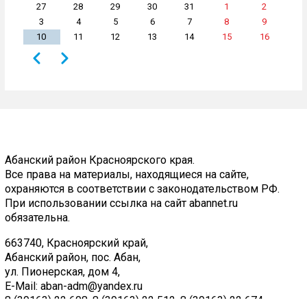
27
28
29
30
31
1
2
3
4
5
6
7
8
9
10
11
12
13
14
15
16
Назад
Вперёд
Нумерация
страниц
Абанский район Красноярского края.
Все права на материалы, находящиеся на сайте,
охраняются в соответствии с законодательством РФ.
При использовании ссылка на сайт abannet.ru
обязательна.
663740, Красноярский край,
Абанский район, пос. Абан,
ул. Пионерская, дом 4,
E-Mail:
aban-adm@yandex.ru
8 (39163) 22 608
,
8 (39163) 22 512
,
8 (39163) 22 674