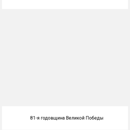
Блоки
81-я годовщина Великой Победы
не
на